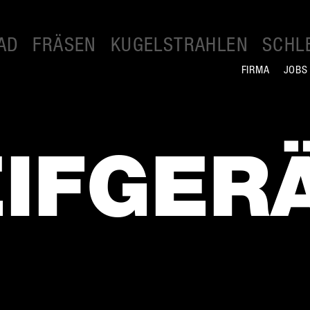
AD
FRÄSEN
KUGELSTRAHLEN
SCHL
FIRMA
JOBS
F­GE­RÄ