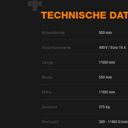
TECHNISCHE DA
Arbeitsbreite
500 mm
Anschlusswerte
400 V / Euro 16 A
Länge
1'650 mm
Breite
550 mm
Höhe
1'005 mm
Gewicht
375 kg
Drehzahl
300 - 1'460 U/min