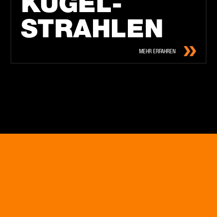
KU­GEL­
STRAH­LEN
MEHR ERFAHREN