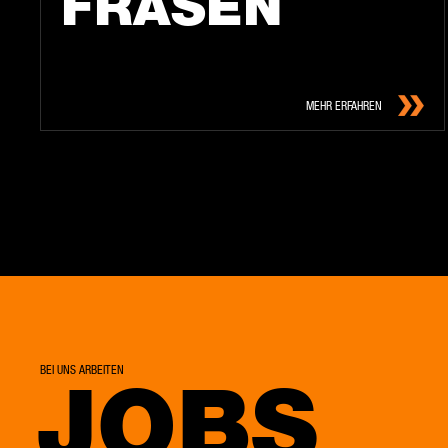
FRÄ­SEN
MEHR ERFAHREN
BEI UNS ARBEITEN
JOBS