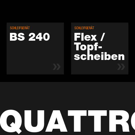
SCHLEIF­GE­RÄT
SCHLEIF­GE­RÄT
BS 240
Flex /
Topf­
schei­ben
 QUAT­T