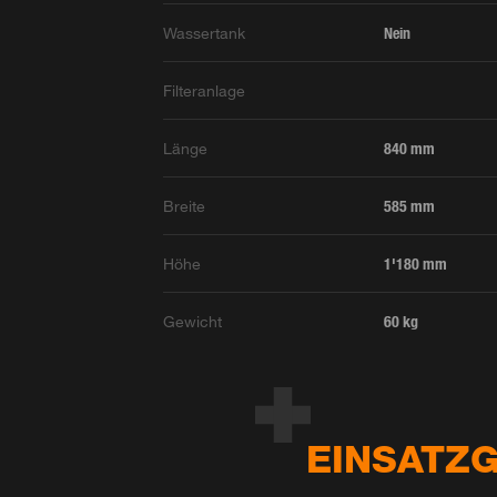
Wassertank
Nein
Filteranlage
Länge
840 mm
Breite
585 mm
Höhe
1'180 mm
Gewicht
60 kg
EINSATZG