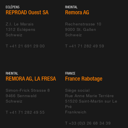
ECLÉPENS
RHEINTAL
REPROAD Ouest SA
Remora AG
Z.I. Le Marais
Rechenstrasse 10
1312
Eclépens
9000
St. Gallen
Schweiz
Schweiz
T +41 21 691 29 00
T +41 71 282 49 59
RHEINTAL
FRANCE
REMORA AG, LA FRESA
France Rabotage
Simon-Frick Strasse 8
Siège social
9466
Sennwald
Rue Anne Marie Terrière
Schweiz
51520
Saint-Martin sur Le
Pré
Frankreich
T +41 71 282 49 55
T +33 (0)3 26 68 34 39