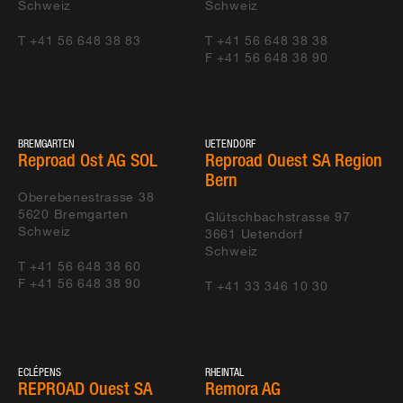
BERN
P+H PARQUET + HOLZBAU AG
Schweiz
Schweiz
HOLENACKERSTRASSE
65
T +41 56 648 38 83
T +41 56 648 38 38
F +41 56 648 38 90
BETTLACH RIHS AG
WALO AG
SUBINGEN
COOP GENOSSENSCHAFT
WACHTELWEG 8
BREMGARTEN
UETENDORF
Reproad Ost AG SOL
Reproad Ouest SA Region
BOLL ÜBERBAUUNG
FRUTIGER AG
Bern
DIESSENBERG
Oberebenestrasse 38
5620
Bremgarten
Glütschbachstrasse 97
BASEL BELL SEAFOOD
TROEGER GMBH
Schweiz
3661
Uetendorf
Schweiz
T +41 56 648 38 60
ZÜRICH PARKHAUS
MARTI AG
F +41 56 648 38 90
WEST
T +41 33 346 10 30
FÖRRLIBUCKSTRASSE
OFTRINGEN
AESCHLIMANN AG
FACHMARKT A1
ECLÉPENS
RHEINTAL
REPROAD Ouest SA
Remora AG
WALLISELLEN -
ARGE EKZ GLATT P+