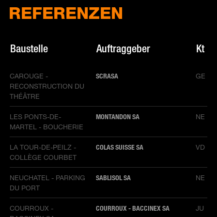
REFERENZEN
Baustelle
Auftraggeber
Kt
CAROUGE -
SCRASA
GE
RECONSTRUCTION DU
THÉÂTRE
LES PONTS-DE-
MONTANDON SA
NE
MARTEL - BOUCHERIE
LA TOUR-DE-PEILZ -
COLAS SUISSE SA
VD
COLLÈGE COURBET
NEUCHATEL - PARKING
SABLISOL SA
NE
DU PORT
COURROUX -
COURROUX - BACCINEX SA
JU