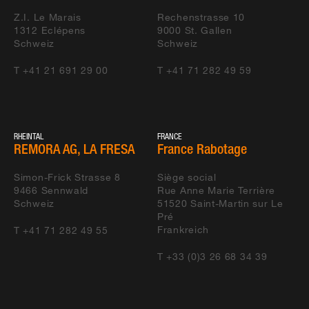
GLATTZENTRUM NIG
Z.I. Le Marais
Rechenstrasse 10
P4
1312
Eclépens
9000
St. Gallen
Schweiz
Schweiz
SINS -
LEUTHARD BAU AG
UMFAHRUNGSTUNNEL
T +41 21 691 29 00
T +41 71 282 49 59
OLTEN - SBB
TEXOLIT AG
INDUSTRIEWERK
RHEINTAL
FRANCE
RÜTIHOF - ANBAU IM
SERRO UNTERLAGSBÖDEN GMBH
REMORA AG, LA FRESA
France Rabotage
RÖTHLER
Simon-Frick Strasse 8
Siège social
9466
Sennwald
Rue Anne Marie Terrière
Schweiz
51520
Saint-Martin sur Le
Pré
Frankreich
T +41 71 282 49 55
T +33 (0)3 26 68 34 39