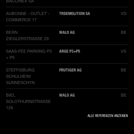
BACCINEX SA
AUBONNE - OUTLET -
TRDEMOLITION SA
VD
COMMERCE 17
BERN
WALO AG
BE
ZIEGLERSTRASSE 29
SAAS-FEE PARKING P3
ARGE P3+P5
VS
+ P5
STEFFISBURG
FRUTIGER AG
BE
SCHULHEIM
SUNNESCHYN
BIEL
WALO AG
BE
SOLOTHURNSTRASSE
126
ALLE REFERENZEN ANZEIGEN
OLTEN NB
AARE ENERGIE AG
BETRIEBSGEBÄUDE