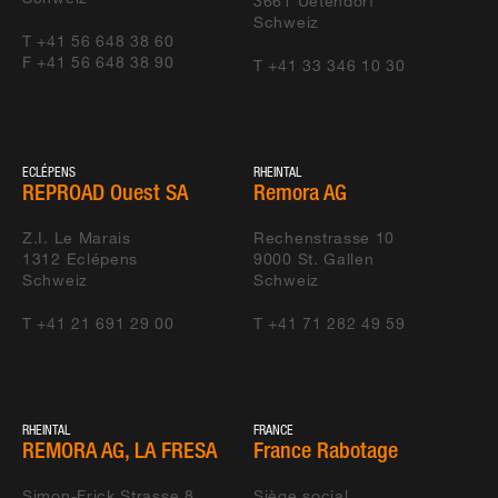
3661
Uetendorf
Schweiz
N01 EFFRETIKON BIS OHRINGEN
ARGE EFFOHR
T +41 56 648 38 60
F +41 56 648 38 90
T +41 33 346 10 30
ZÜRICH HIRSCHWIESENTUNELL
ARGE BUCHE
N02 AMSTEG BIS GÖSCHENEN
N02 AMSTEG BIS
GÖSCHENEN
ECLÉPENS
RHEINTAL
HEFENHOFEN
CONVIA BÜRGLEN TG
REPROAD Ouest SA
Remora AG
ROMANSHORNERSTRASSE
Z.I. Le Marais
Rechenstrasse 10
A1 STADTAUTOBAHN ST. GALLEN
ARGE
1312
Eclépens
9000
St. Gallen
Schweiz
Schweiz
STADTAUTOBAHN SG
T +41 21 691 29 00
T +41 71 282 49 59
UMFAHRUNGSSTRASSE
TOLDO AG
NEFTENBACH
ERSCHLIESSUNG SOMMERAU
TOLDO AG
GOSSAU
RHEINTAL
FRANCE
REMORA AG, LA FRESA
France Rabotage
BAHNHOF FLAWIL
WALO AG
Simon-Frick Strasse 8
Siège social