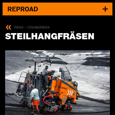
FRÄSEN
STEILHANGFRÄSEN
STEIL­HANG­FRÄ­SEN