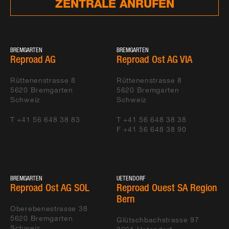
ZENTRALE ANRUFEN
N09 UPLANS - VENNES -
IMPLENIA SUISSE SA
CHEXBRES - TP5.201
MONTHEY - COLLOMBEY -
CAMANDONA SA
BREMGARTEN
BREMGARTEN
ROUTE 302
Reproad AG
Reproad Ost AG VIA
PAYERNE - TARMAC & HALLE 3
GRISONI-ZAUGG SA
Rüttenenstrasse 8
Rüttenenstrasse 8
5620
Bremgarten
5620
Bremgarten
Schweiz
Schweiz
N08 INTERLAKEN OST - BRIENZ
ARGE MARTI
BRIENZERSEE
T +41 56 648 38 83
T +41 56 648 38 38
F +41 56 648 38 90
KANTONSBELÄGE MÜLENEN &
WALO AG
ZWEISIMMEN
N05 LA NEUVEVILLE OST - BIEL
CONSORTIUM N5 LOT
OUEST
BREMGARTEN
UETENDORF
Reproad Ost AG SOL
Reproad Ouest SA Region
MARTI AG
TOZZO AG
Bern
Oberebenestrasse 38
5620
Bremgarten
KANTONSBELÄGE SEKTOR 13
VOWEG AG
Glütschbachstrasse 97
Schweiz