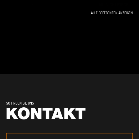
PISTE
MIDNIGHTFORCE
ALLE REFERENZEN ANZEIGEN
BASEL TP2 BRÜCKE
ARGE
GRENZBRÜCKE
WETTSWIL
MARTI LUZERN
STALLIKONERSTRASSE
HUNZENSCHWIL HAUPTSTRASSE
KIBAG OFTRINGEN
K247
N13 SAN. DECKBELAG ZILLIS -
ARGE EP 11
ANDEER
SCHWÄGALPSTRASSE NESSLAU
POZZI AG
SO FINDEN SIE UNS
KONTAKT
HELDHOLZ WALZENHAUSEN
IMPLENIA AG
SEESTRASSE HORN
STRABAG AG
N05 YVERDON - CONCISE
CONSORTIUM CUYC