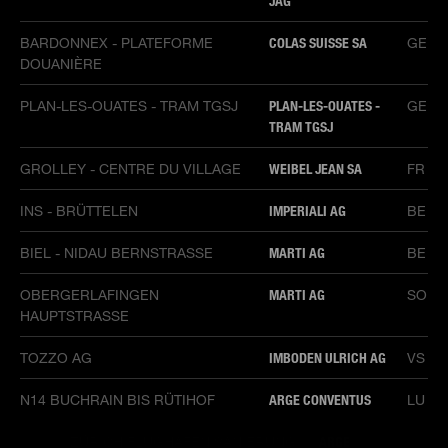
JAG
BARDONNEX - PLATEFORME
COLAS SUISSE SA
GE
DOUANIÈRE
PLAN-LES-OUATES - TRAM TGSJ
PLAN-LES-OUATES -
GE
TRAM TGSJ
GROLLEY - CENTRE DU VILLAGE
WEIBEL JEAN SA
FR
INS - BRÜTTELEN
IMPERIALI AG
BE
BIEL - NIDAU BERNSTRASSE
MARTI AG
BE
OBERGERLAFINGEN
MARTI AG
SO
HAUPTSTRASSE
TOZZO AG
IMBODEN ULRICH AG
VS
N14 BUCHRAIN BIS RÜTIHOF
ARGE CONVENTUS
LU
ZÜRICH FLUGHAFEN SANIERUNG
ARGE