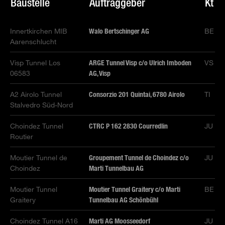
Baustelle
Auftraggeber
Kt
Innertkirchen MIB
Walo Bertschinger AG
BE
Aarenschlucht
Visp Tunnel Los
ARGE Tunnel Visp c/o Ulrich Imboden
VS
06583
AG, Visp
A2 Airolo Tunnel
Consorzio 201 Quintai, 6780 Airolo
TI
Stalvedro Süd-Nord
Choindez Tunnel
CTRC P 162 2830 Courredlin
JU
Routier
Moutier Tunnel de
Groupement Tunnel de Choindez c/o
JU
Choindez
Marti Tunnelbau AG
Moutier Tunnel
Moutier Tunnel Graitery c/o Marti
BE
Graitery
Tunnelbau AG Schönbühl
Choindez Tunnel A16
Marti AG Moosseedorf
JU