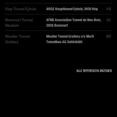
Visp Tunnel Eyholz
ARGE Haupttunnel Eyholz, 3930 Visp
VS
Boncourt Tunnel
ATNB Association Tunnel du Neu-Bois,
JU
Neubois
2926 Boncourt
Moutier Tunnel
Moutier Tunnel Graitery c/o Marti
BE
Graitery
Tunnelbau AG Schönbühl
Boncourt Tunnel
ATNB Association Tunnel du Neu-Bois,
Neubois
2926 Boncourt
Moutier Tunnel de
Groupement Tunnel de Choindez c/o
ALLE REFERENZEN ANZEIGEN
Choindez
Marti Tunnelbau AG
Visp Tunnel Eyholz
ARGE Haupttunnel Eyholz, 3930 Visp
Visp Tunnel Eyholz
ARGE Haupttunnel Eyholz , 3930 Visp
Cheseaux-sur-
Orllati SA
Lausanne - Rte