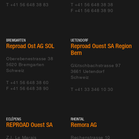
T +41 56 648 38 83
T +41 56 648 38 38
Küblis Tunnel
STRABAG AG
F +41 56 648 38 90
Neuenburg Tunnel
CATS Consortium Autoroutier Tunnel
Serrières
de Serrières, 2003 Neuchâtel
Visp Tunnel
STRABAG AG, Tunnelbau Schweiz
BREMGARTEN
UETENDORF
Reproad Ost AG SOL
Reproad Ouest SA Region
Chatzuhüs
6472 Estfeld
Bern
Montaigre Tunnel
Groupement Tunnel du Bois du
Oberebenestrasse 38
5620
Bremgarten
Courtedoux
Montaigre (GBM)
Glütschbachstrasse 97
Schweiz
3661
Uetendorf
Schweiz
Buchrain Tunnel
Marti Tunnelbau Buchrain
T +41 56 648 38 60
F +41 56 648 38 90
T +41 33 346 10 30
Visp Tunnel Los
ARGE Tunnel Visp c/o Ulrich Imboden
06583
AG, Visp
Regensdorf
ARGE Marti Gubrist
Gubristtunnel
ECLÉPENS
RHEINTAL
REPROAD Ouest SA
Remora AG
Z.I. Le Marais
Rechenstrasse 10