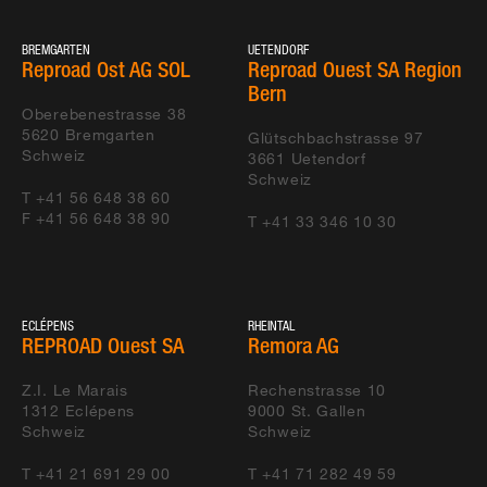
BREMGARTEN
UETENDORF
Reproad Ost AG SOL
Reproad Ouest SA Region
Bern
Oberebenestrasse 38
5620
Bremgarten
Glütschbachstrasse 97
Schweiz
3661
Uetendorf
Schweiz
T +41 56 648 38 60
F +41 56 648 38 90
T +41 33 346 10 30
ECLÉPENS
RHEINTAL
REPROAD Ouest SA
Remora AG
Z.I. Le Marais
Rechenstrasse 10
1312
Eclépens
9000
St. Gallen
Schweiz
Schweiz
T +41 21 691 29 00
T +41 71 282 49 59