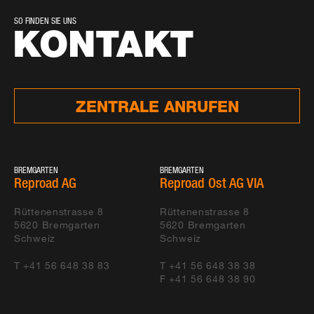
SO FINDEN SIE UNS
KONTAKT
ZENTRALE ANRUFEN
BREMGARTEN
BREMGARTEN
Reproad AG
Reproad Ost AG VIA
Rüttenenstrasse 8
Rüttenenstrasse 8
5620
Bremgarten
5620
Bremgarten
Schweiz
Schweiz
T +41 56 648 38 83
T +41 56 648 38 38
F +41 56 648 38 90