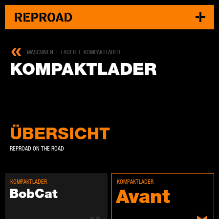
MASCHINEN
LADER
KOMPAKTLADER
KOM­PAKT­LA­DER
ÜBERSICHT
REPROAD ON THE ROAD
KOM­PAKT­LA­DER
KOM­PAKT­LA­DER
Avant
Bob­Cat