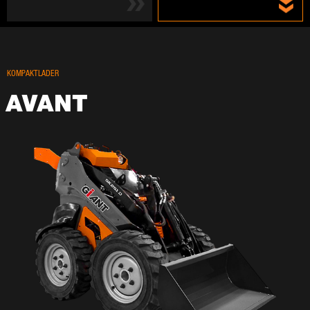
KOM­PAKT­LA­DER
AVANT