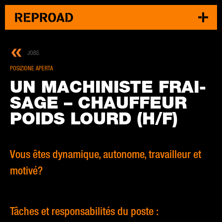
JOBS
POSIZIONE APERTA
UN MA­CHI­NI­STE FRAI­
SA­GE – CHAUF­FEUR
POIDS LOURD (H/F)
Vous êtes dynamique, autonome, travailleur et
motivé?
Tâches et responsabilités du poste :