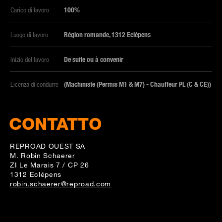
Carico di lavoro
100%
Luogo di lavoro
Région romande, 1312 Eclépens
Inizio del lavoro
De suite ou à convenir
Licenza di condurre
(Machiniste (Permis M1 & M7) - Chauffeur PL (C & CE))
CONTATTO
REPROAD OUEST SA
M. Robin Schaerer
ZI Le Marais 7 / CP 26
1312 Eclépens
robin.schaerer@reproad.com