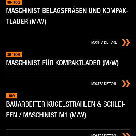
80-100%
MA­SCHI­NI­ST BE­LAG­SFRÄ­SEN UND KOM­PAK­
TLA­DER (M/W)
MOSTRA DETTAGLI
80-100%
MA­SCHI­NI­ST FÜR KOM­PAK­TLA­DER (M/W)
MOSTRA DETTAGLI
100%
BAUAR­BEI­TER KU­GEL­STRA­HLEN & SCHLEI­
FEN / MA­SCHI­NI­ST M1 (M/W)
MOSTRA DETTAGLI