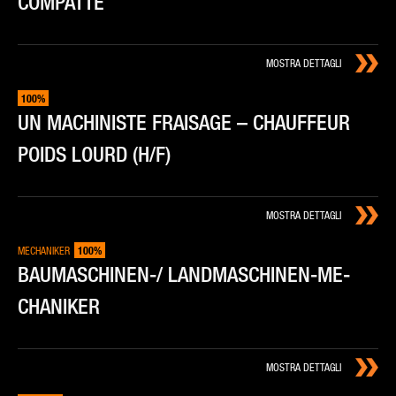
COM­PAT­TE
MOSTRA DETTAGLI
100%
UN MA­CHI­NI­STE FRAI­SA­GE – CHAUF­FEUR
POIDS LOURD (H/F)
MOSTRA DETTAGLI
100%
MECHANIKER
BAU­MA­SCHI­NEN-/ LAND­MA­SCHI­NEN-ME­
CHA­NI­KER
MOSTRA DETTAGLI