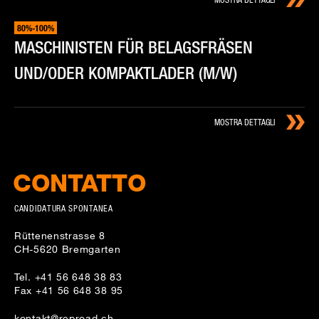
80%-100%
MA­SCHI­NI­STEN FÜR BE­LAG­SFRÄ­SEN
UND/ODER KOM­PAK­TLA­DER (M/W)
MOSTRA DETTAGLI
CONTATTO
CANDIDATURA SPONTANEA
Rüttenenstrasse 8
CH-5620 Bremgarten
Tel. +41 56 648 38 83
Fax +41 56 648 38 95
kontakt@reproad.ch