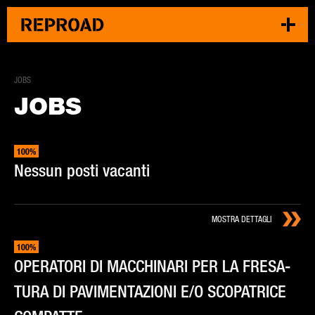
JOBS
JOBS
100%
Nes­sun po­sti va­can­ti
MOSTRA DETTAGLI
100%
OPE­RA­TO­RI DI MAC­CHI­NA­RI PER LA FRE­SA­
TU­RA DI PA­VI­MEN­TA­ZIO­NI E/O SCO­PA­TRI­CE