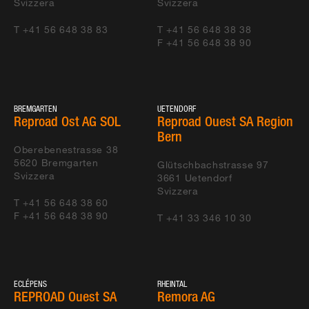
Svizzera
Svizzera
T +41 56 648 38 83
T +41 56 648 38 38
F +41 56 648 38 90
BREMGARTEN
UETENDORF
Reproad Ost AG SOL
Reproad Ouest SA Region
Bern
Oberebenestrasse 38
5620
Bremgarten
Glütschbachstrasse 97
Svizzera
3661
Uetendorf
Svizzera
T +41 56 648 38 60
F +41 56 648 38 90
T +41 33 346 10 30
ECLÉPENS
RHEINTAL
REPROAD Ouest SA
Remora AG