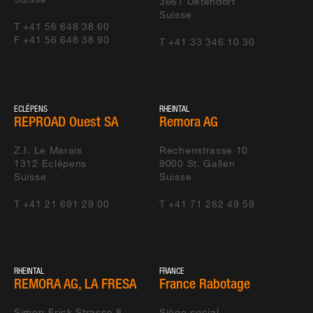
3661
Uetendorf
Suisse
T +41 56 648 38 60
F +41 56 648 38 90
T +41 33 346 10 30
ECLÉPENS
RHEINTAL
REPROAD Ouest SA
Remora AG
Z.I. Le Marais
Rechenstrasse 10
1312
Eclépens
9000
St. Gallen
Suisse
Suisse
T +41 21 691 29 00
T +41 71 282 49 59
RHEINTAL
FRANCE
REMORA AG, LA FRESA
France Rabotage
Simon-Frick Strasse 8
Siège social