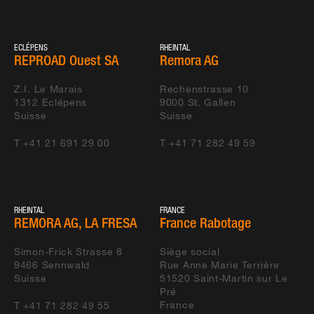
ECLÉPENS
RHEINTAL
REPROAD Ouest SA
Remora AG
Z.I. Le Marais
Rechenstrasse 10
1312
Eclépens
9000
St. Gallen
Suisse
Suisse
T +41 21 691 29 00
T +41 71 282 49 59
RHEINTAL
FRANCE
REMORA AG, LA FRESA
France Rabotage
Simon-Frick Strasse 8
Siège social
9466
Sennwald
Rue Anne Marie Terrière
Suisse
51520
Saint-Martin sur Le
Pré
France
T +41 71 282 49 55