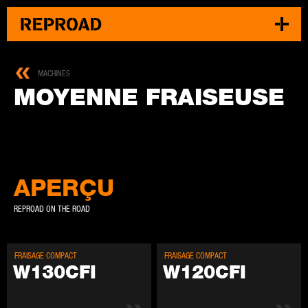
MACHINES
MOY­ENNE FRAISEUSE
APERÇU
REPROAD ON THE ROAD
FRAIS­AGE COM­PACT
FRAIS­AGE COM­PACT
W130CFI
W120CFI